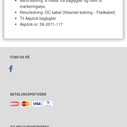
6 meter fra baglygter og frem til
Returledning:
markeringslys.
Returledning: DC kabel (firkantet ledning - Fladkabel)
Til Aspöck baglygter
Aspöck nr. 58-2071-117
FIND OS PÅ
BETALINGSMETODER
TILMELD NYHEDSBREV