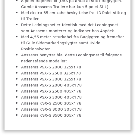
8 polet Bajonetstik (OBS på antal af stik i Baglygten.
Gamle Anssems Trailere har kun 5 polet Stik)
Med ekstra 65 cm kabelbeskyttelse fra 13 Polet stik og
til Trailer.
Dette Ledningsnet er Identisk med det Ledningsnet
som Anssems monterer og indkøber hos Aspöck.
Med 4,55 meter returkabel fra Baglygten og fremefter
til Gule Sidemarkeringslygter samt Hvide
Positionslygter.
Anssems benytter bla. dette Ledningsnet til følgende
nedenstående modeller:
Anssems PSX-S 2000 325x178
Anssems PSX-S 2500 325x178
Anssems PSX-S 3000 325x178
Anssems PSX-S 2000 405x178
Anssems PSX-S 2500 405x178
Anssems PSX-S 3000 405x178
Anssems KSX-S 2500 305x178
Anssems KSX-S 3000 305x178
Anssems KSX-S 3500 305x178