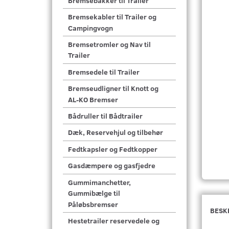
Bremsebakker til Trailer
Bremsekabler til Trailer og
Campingvogn
Bremsetromler og Nav til
Trailer
Bremsedele til Trailer
Bremseudligner til Knott og
AL-KO Bremser
Bådruller til Bådtrailer
Dæk, Reservehjul og tilbehør
Fedtkapsler og Fedtkopper
Gasdæmpere og gasfjedre
Gummimanchetter,
Gummibælge til
Påløbsbremser
BESK
Hestetrailer reservedele og