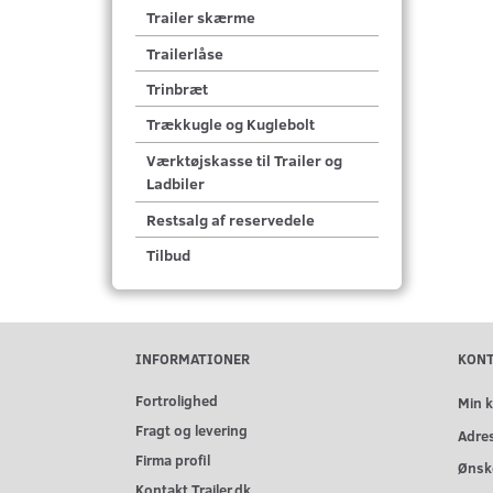
Trailer skærme
Trailerlåse
Trinbræt
Trækkugle og Kuglebolt
Værktøjskasse til Trailer og
Ladbiler
Restsalg af reservedele
Tilbud
INFORMATIONER
KON
Fortrolighed
Min 
Fragt og levering
Adre
Firma profil
Ønske
Kontakt Trailer.dk