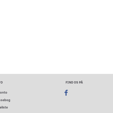
TO
FIND OS PÅ
konto
ssebog
liste