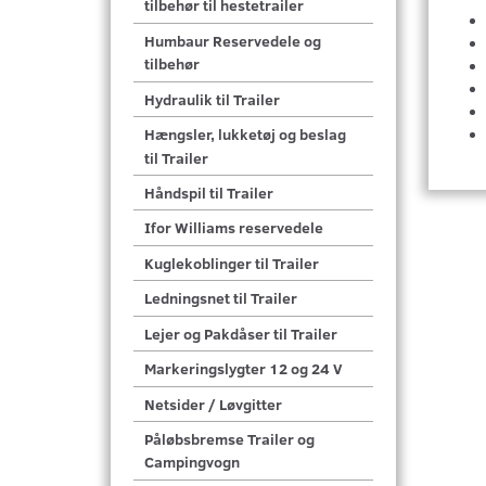
tilbehør til hestetrailer
Humbaur Reservedele og
tilbehør
Hydraulik til Trailer
Hængsler, lukketøj og beslag
til Trailer
Håndspil til Trailer
Ifor Williams reservedele
Kuglekoblinger til Trailer
Ledningsnet til Trailer
Lejer og Pakdåser til Trailer
Markeringslygter 12 og 24 V
Netsider / Løvgitter
Påløbsbremse Trailer og
Campingvogn