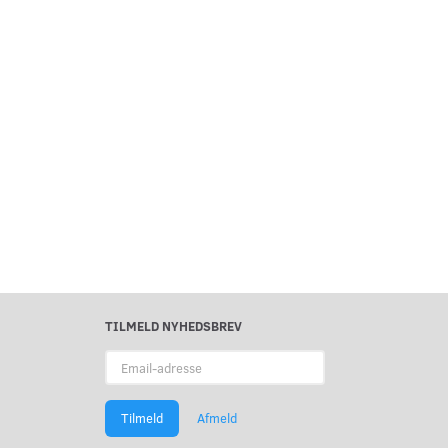
TILMELD NYHEDSBREV
Email-
adresse
Tilmeld
Afmeld