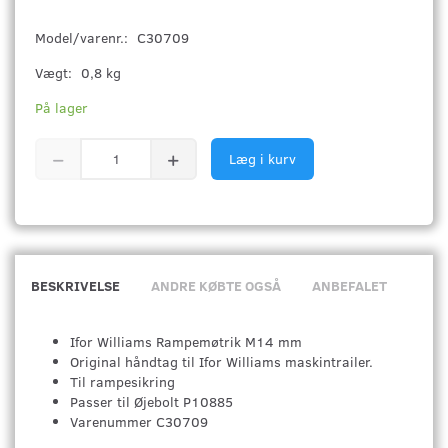
Model/varenr.:
C30709
Vægt:
0,8 kg
På lager
Læg i kurv
BESKRIVELSE
ANDRE KØBTE OGSÅ
ANBEFALET
Ifor Williams Rampemøtrik M14 mm
Original håndtag til Ifor Williams maskintrailer.
Til rampesikring
Passer til Øjebolt P10885
Varenummer C30709