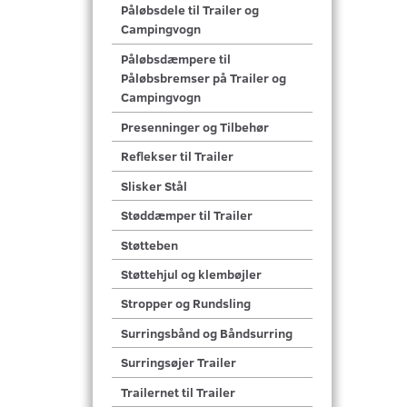
Påløbsdele til Trailer og
Campingvogn
Påløbsdæmpere til
Påløbsbremser på Trailer og
Campingvogn
Presenninger og Tilbehør
Reflekser til Trailer
Slisker Stål
Støddæmper til Trailer
Støtteben
Støttehjul og klembøjler
Stropper og Rundsling
Surringsbånd og Båndsurring
Surringsøjer Trailer
Trailernet til Trailer