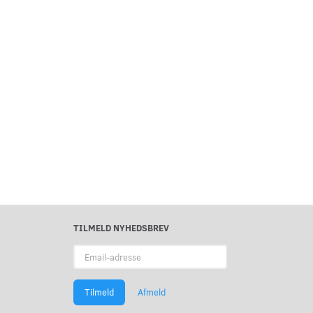
TILMELD NYHEDSBREV
Email-
adresse
Tilmeld
Afmeld