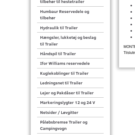
tilbehør til hestetrailer
Humbaur Reservedele og
tilbehør
Hydraulik til Trailer
Hængsler, lukketøj og beslag
til Trailer
MONTE
Tilslu
Håndspil til Trailer
Ifor Williams reservedele
Kuglekoblinger til Trailer
Ledningsnet til Trailer
Lejer og Pakdåser til Trailer
Markeringslygter 12 og 24 V
Netsider / Løvgitter
Påløbsbremse Trailer og
Campingvogn