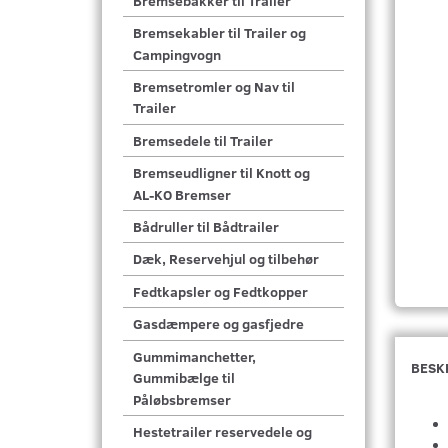
Bremsebakker til Trailer
Bremsekabler til Trailer og
Campingvogn
Bremsetromler og Nav til
Trailer
Bremsedele til Trailer
Bremseudligner til Knott og
AL-KO Bremser
Bådruller til Bådtrailer
Dæk, Reservehjul og tilbehør
Fedtkapsler og Fedtkopper
Gasdæmpere og gasfjedre
Gummimanchetter,
BESK
Gummibælge til
Påløbsbremser
Hestetrailer reservedele og