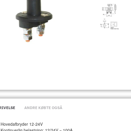
RIVELSE
ANDRE KØBTE OGSÅ
Hovedafbryder 12-24V
Kontinuerlig belastning: 12/24V = 100A