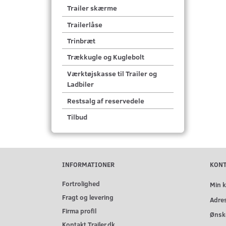
Trailer skærme
Trailerlåse
Trinbræt
Trækkugle og Kuglebolt
Værktøjskasse til Trailer og
Ladbiler
Restsalg af reservedele
Tilbud
INFORMATIONER
KON
Fortrolighed
Min 
Fragt og levering
Adre
Firma profil
Ønske
Kontakt Trailer.dk