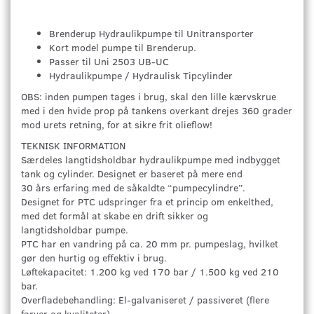
Brenderup Hydraulikpumpe til Unitransporter
Kort model pumpe til Brenderup.
Passer til Uni 2503 UB-UC
Hydraulikpumpe / Hydraulisk Tipcylinder
OBS: inden pumpen tages i brug, skal den lille kærvskrue
med i den hvide prop på tankens overkant drejes 360 grader
mod urets retning, for at sikre frit olieflow!
TEKNISK INFORMATION
Særdeles langtidsholdbar hydraulikpumpe med indbygget
tank og cylinder. Designet er baseret på mere end
30 års erfaring med de såkaldte “pumpecylindre”.
Designet for PTC udspringer fra et princip om enkelthed,
med det formål at skabe en drift sikker og
langtidsholdbar pumpe.
PTC har en vandring på ca. 20 mm pr. pumpeslag, hvilket
gør den hurtig og effektiv i brug.
Løftekapacitet: 1.200 kg ved 170 bar / 1.500 kg ved 210
bar.
Overfladebehandling: El-galvaniseret / passiveret (flere
farver og kvaliteter).