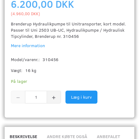
6.200,00 DKK
(
4.960,00 DKK
)
Brenderup Hydraulikpumpe til Unitransporter, kort model.
Passer til Uni 2503 UB-UC, Hydraulikpumpe / Hydraulisk
Tipcylinder, Brenderup nr. 310456
Mere information
Model/varenr.:
310456
Vægt:
16 kg
På lager
Læg i kurv
BESKRIVELSE
ANDRE KØBTE OGSÅ
ANBEFALET