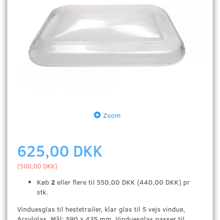
Zoom
625,00 DKK
(
500,00 DKK
)
Køb
2
eller flere til
550,00 DKK
(
440,00 DKK
)
pr
stk.
Vinduesglas til hestetrailer, klar glas til 5 vejs vindue,
Acrylglas, Mål: 590 x 435 mm, Vinduesglas passer til