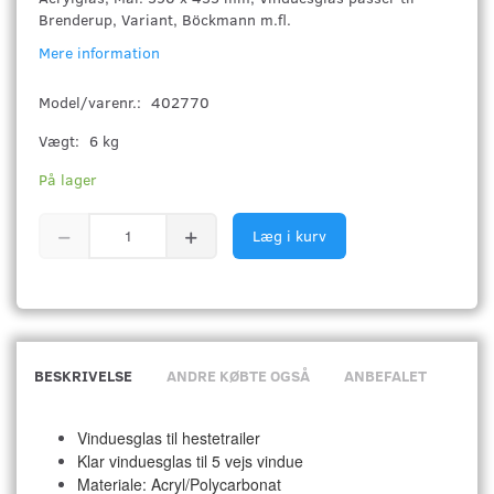
Brenderup, Variant, Böckmann m.fl.
Mere information
Model/varenr.:
402770
Vægt:
6 kg
På lager
Læg i kurv
BESKRIVELSE
ANDRE KØBTE OGSÅ
ANBEFALET
Vinduesglas til hestetrailer
Klar vinduesglas til 5 vejs vindue
Materiale: Acryl/Polycarbonat