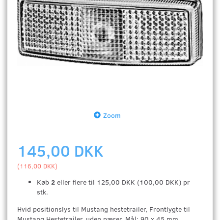
Zoom
145,00 DKK
(
116,00 DKK
)
Køb
2
eller flere til
125,00 DKK
(
100,00 DKK
)
pr
stk.
Hvid positionslys til Mustang hestetrailer, Frontlygte til
Mustang Hestetrailer, uden pærer, Mål: 90 x 45 mm,