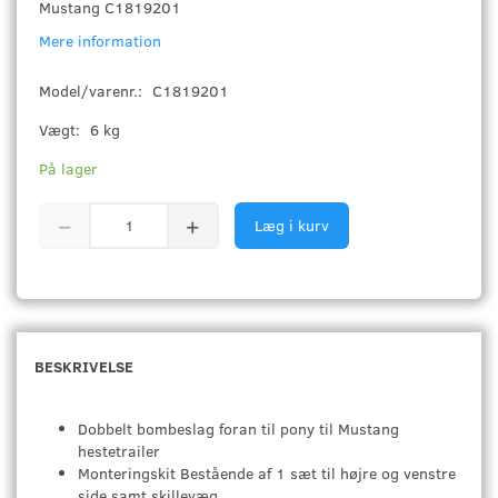
Mustang C1819201
Mere information
Model/varenr.:
C1819201
Vægt:
6 kg
På lager
Læg i kurv
BESKRIVELSE
Dobbelt bombeslag foran til pony til Mustang
hestetrailer
Monteringskit Bestående af 1 sæt til højre og venstre
side samt skillevæg