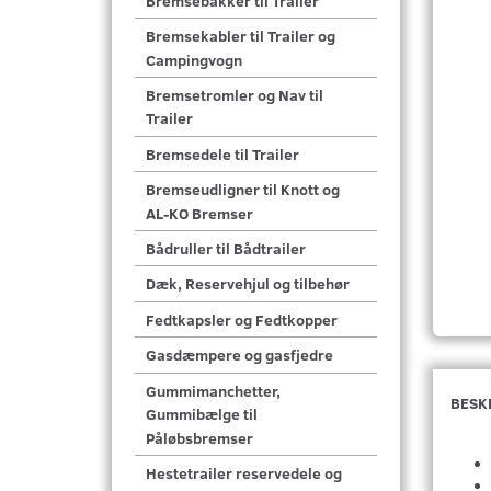
Bremsebakker til Trailer
Bremsekabler til Trailer og
Campingvogn
Bremsetromler og Nav til
Trailer
Bremsedele til Trailer
Bremseudligner til Knott og
AL-KO Bremser
Bådruller til Bådtrailer
Dæk, Reservehjul og tilbehør
Fedtkapsler og Fedtkopper
Gasdæmpere og gasfjedre
Gummimanchetter,
BESK
Gummibælge til
Påløbsbremser
Hestetrailer reservedele og