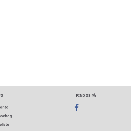
TO
FIND OS PÅ
konto
ssebog
liste