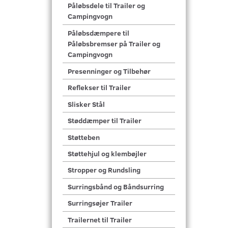
Påløbsdele til Trailer og
Campingvogn
Påløbsdæmpere til
Påløbsbremser på Trailer og
Campingvogn
Presenninger og Tilbehør
Reflekser til Trailer
Slisker Stål
Støddæmper til Trailer
Støtteben
Støttehjul og klembøjler
Stropper og Rundsling
Surringsbånd og Båndsurring
Surringsøjer Trailer
Trailernet til Trailer