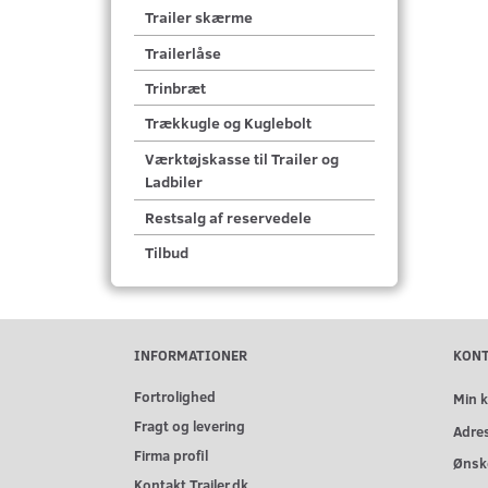
Trailer skærme
Trailerlåse
Trinbræt
Trækkugle og Kuglebolt
Værktøjskasse til Trailer og
Ladbiler
Restsalg af reservedele
Tilbud
INFORMATIONER
KON
Fortrolighed
Min 
Fragt og levering
Adre
Firma profil
Ønske
Kontakt Trailer.dk