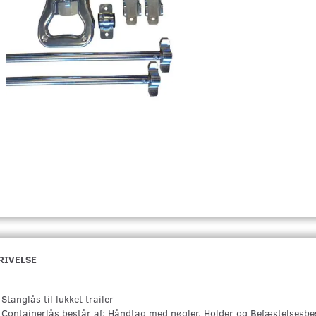
RIVELSE
Stanglås til lukket trailer
Containerlås består af: Håndtag med nøgler, Holder og Befæstelsesbe