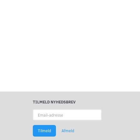
TILMELD NYHEDSBREV
Email-
adresse
Tilmeld
Afmeld