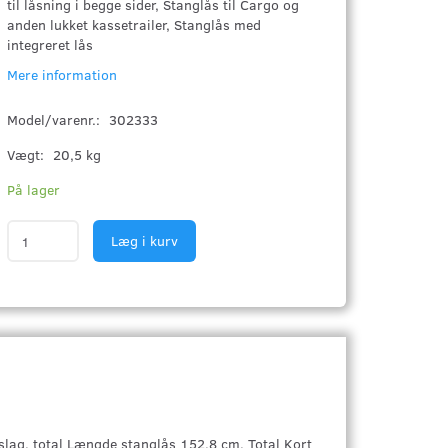
til låsning i begge sider, Stanglås til Cargo og
anden lukket kassetrailer, Stanglås med
integreret lås
Mere information
Model/varenr.:
302333
Vægt:
20,5 kg
På lager
Læg i kurv
slag, total Længde stanglås 152,8 cm, Total Kort