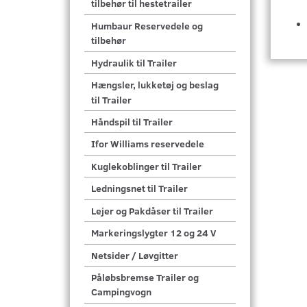
tilbehør til hestetrailer
Humbaur Reservedele og
tilbehør
Hydraulik til Trailer
Hængsler, lukketøj og beslag
til Trailer
Håndspil til Trailer
Ifor Williams reservedele
Kuglekoblinger til Trailer
Ledningsnet til Trailer
Lejer og Pakdåser til Trailer
Markeringslygter 12 og 24 V
Netsider / Løvgitter
Påløbsbremse Trailer og
Campingvogn