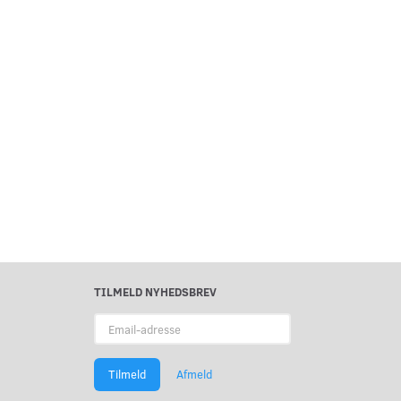
TILMELD NYHEDSBREV
Email-
adresse
Tilmeld
Afmeld