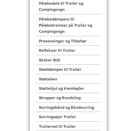
Påløbsdele til Trailer og
Campingvogn
Påløbsdæmpere til
Påløbsbremser på Trailer og
Campingvogn
Presenninger og Tilbehør
Reflekser til Trailer
Slisker Stål
Støddæmper til Trailer
Støtteben
Støttehjul og klembøjler
Stropper og Rundsling
Surringsbånd og Båndsurring
Surringsøjer Trailer
Trailernet til Trailer