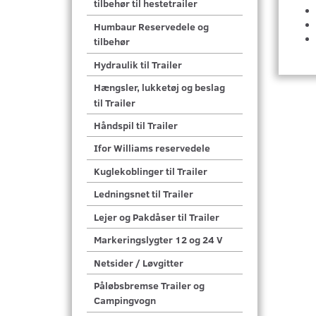
tilbehør til hestetrailer
Humbaur Reservedele og
tilbehør
Hydraulik til Trailer
Hængsler, lukketøj og beslag
til Trailer
Håndspil til Trailer
Ifor Williams reservedele
Kuglekoblinger til Trailer
Ledningsnet til Trailer
Lejer og Pakdåser til Trailer
Markeringslygter 12 og 24 V
Netsider / Løvgitter
Påløbsbremse Trailer og
Campingvogn