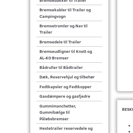
Bremsebakker til Trailer
Bremsekabler til Trailer og
Campingvogn
Bremsetromler og Nav til
Trailer
Bremsedele til Trailer
Bremseudligner til Knott og
AL-KO Bremser
Bådruller til Bådtrailer
Dæk, Reservehjul og tilbehør
Fedtkapsler og Fedtkopper
Gasdæmpere og gasfjedre
Gummimanchetter,
BESK
Gummibælge til
Påløbsbremser
Hestetrailer reservedele og