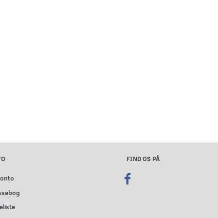
TO
FIND OS PÅ
konto
ssebog
liste