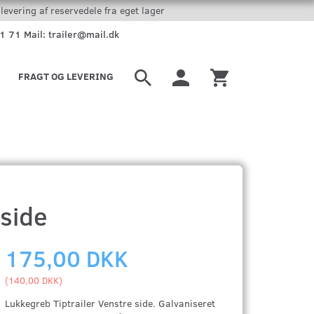
levering af reservedele fra eget lager
51 71 Mail: trailer@mail.dk
FRAGT OG LEVERING
 side
175,00 DKK
(
140,00 DKK
)
Lukkegreb Tiptrailer Venstre side. Galvaniseret