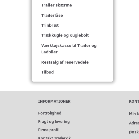
Trailer skærme
Trailerlåse
Trinbræt
Trækkugle og Kuglebolt
Værktøjskasse til Trailer og
Ladbiler
Restsalg af reservedele
Tilbud
INFORMATIONER
KON
Fortrolighed
Min 
Fragt og levering
Adre
Firma profil
Ønske
Kontakt Trailer.dk