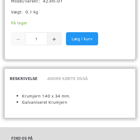
Model/varenr.:
42.khl-01
Vægt:
0,1 kg
På lager
Læg i kurv
BESKRIVELSE
ANDRE KØBTE OGSÅ
Krumjern 140 x 34 mm.
Galvaniseret Krumjern
FIND OS PÅ