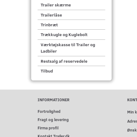
Trailer skærme
Trailerlåse
Trinbræt
Trækkugle og Kuglebolt
Værktøjskasse til Trailer og
Ladbiler
Restsalg af reservedele
Tilbud
INFORMATIONER
KON
Fortrolighed
Min 
Fragt og levering
Adre
Firma profil
Ønske
Kontakt Trailer.dk