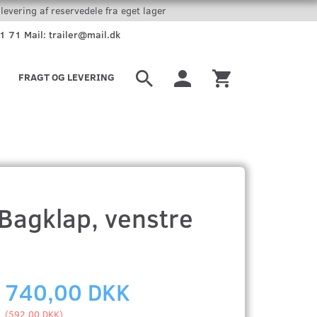
levering af reservedele fra eget lager
51 71 Mail: trailer@mail.dk
FRAGT OG LEVERING
Bagklap, venstre
740,00 DKK
(
592,00 DKK
)