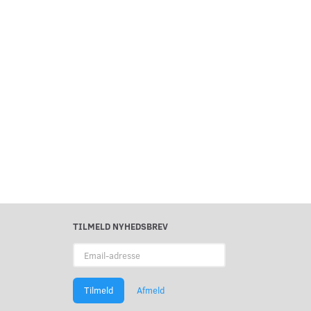
TILMELD NYHEDSBREV
Email-
adresse
Tilmeld
Afmeld