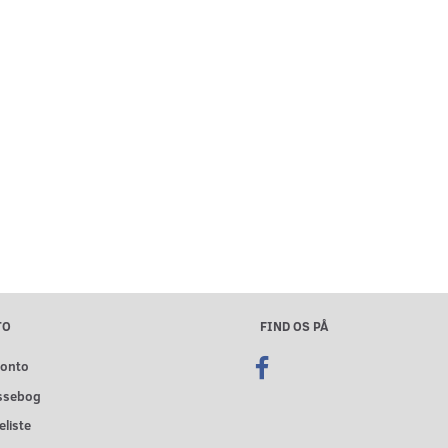
TO
FIND OS PÅ
konto
ssebog
liste