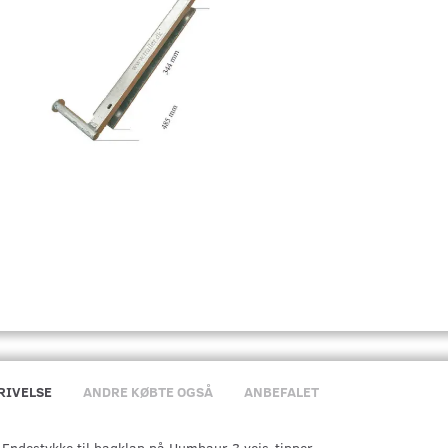
RIVELSE
ANDRE KØBTE OGSÅ
ANBEFALET
Endestykke til bagklap på Humbaur 3 vejs-tipper.