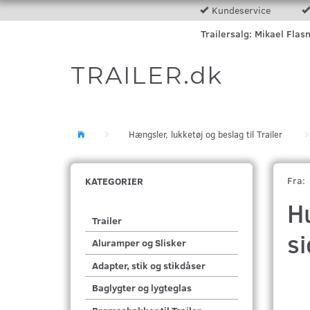
Kundeservice
Trailersalg: Mikael Flas
TRAILER.dk
Hængsler, lukketøj og beslag til Trailer
Fra:
KATEGORIER
H
Trailer
s
Aluramper og Slisker
Adapter, stik og stikdåser
Baglygter og lygteglas