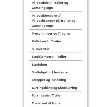
Påløbsdele til Trailer og
Campingvogn
Påløbsdæmpere til
Påløbsbremser på Trailer og
Campingvogn
Presenninger og Tilbehør
Reflekser til Trailer
Slisker Stål
Støddæmper til Trailer
Støtteben
Støttehjul og klembøjler
Stropper og Rundsling
Surringsbånd og Båndsurring
Surringsøjer Trailer
Trailernet til Trailer