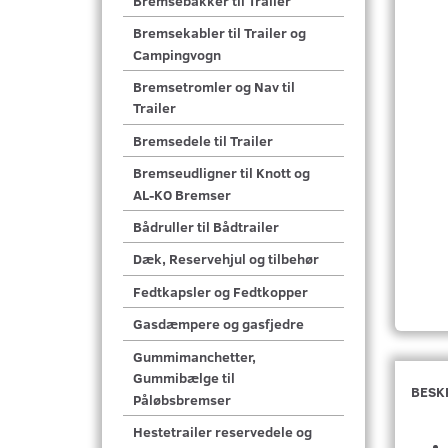
Bremsebakker til Trailer
Bremsekabler til Trailer og
Campingvogn
Bremsetromler og Nav til
Trailer
Bremsedele til Trailer
Bremseudligner til Knott og
AL-KO Bremser
Bådruller til Bådtrailer
Dæk, Reservehjul og tilbehør
Fedtkapsler og Fedtkopper
Gasdæmpere og gasfjedre
Gummimanchetter,
Gummibælge til
BESK
Påløbsbremser
Hestetrailer reservedele og