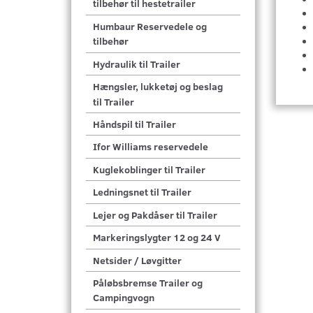
tilbehør til hestetrailer
Humbaur Reservedele og
tilbehør
Hydraulik til Trailer
Hængsler, lukketøj og beslag
til Trailer
Håndspil til Trailer
Ifor Williams reservedele
Kuglekoblinger til Trailer
Ledningsnet til Trailer
Lejer og Pakdåser til Trailer
Markeringslygter 12 og 24 V
Netsider / Løvgitter
Påløbsbremse Trailer og
Campingvogn