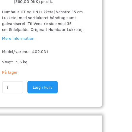
(
360,00 DKK
)
pr stk.
Humbaur HT og HN Lukketøj Venstre 35 cm.
Lukketøj med sortlakeret håndtag samt
galvaniseret. Til Venstre side med 35
cm Sidefjælde. Originalt Humbaur Lukketøj.
Mere information
Model/varenr.:
402.031
Vægt:
1,6 kg
På lager
Læg i kurv