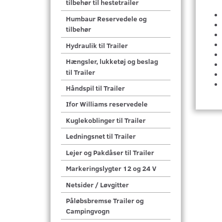
tilbehør til hestetrailer
Humbaur Reservedele og
tilbehør
Hydraulik til Trailer
Hængsler, lukketøj og beslag
til Trailer
Håndspil til Trailer
Ifor Williams reservedele
Kuglekoblinger til Trailer
Ledningsnet til Trailer
Lejer og Pakdåser til Trailer
Markeringslygter 12 og 24 V
Netsider / Løvgitter
Påløbsbremse Trailer og
Campingvogn