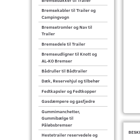
Bremsebakker til Trailer
Bremsekabler til Trailer og
Campingvogn
Bremsetromler og Nav til
Trailer
Bremsedele til Trailer
Bremseudligner til Knott og
AL-KO Bremser
Bådruller til Bådtrailer
Dæk, Reservehjul og tilbehør
Fedtkapsler og Fedtkopper
Gasdæmpere og gasfjedre
Gummimanchetter,
Gummibælge til
Påløbsbremser
BESK
Hestetrailer reservedele og