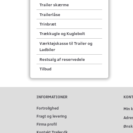
Trailer skærme
Trailerlåse
Trinbræt
Trækkugle og Kuglebolt
Værktøjskasse til Trailer og
Ladbiler
Restsalg af reservedele
Tilbud
INFORMATIONER
KON
Fortrolighed
Min 
Fragt og levering
Adre
Firma profil
Ønske
Kontakt Trailer.dk