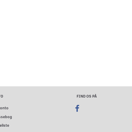
TO
FIND OS PÅ
konto
ssebog
liste