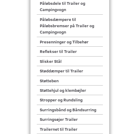
Påløbsdele til Trailer og
Campingvogn
Påløbsdæmpere til
Påløbsbremser på Trailer og
Campingvogn
Presenninger og Tilbehør
Reflekser til Trailer
Slisker Stål
Støddæmper til Trailer
Støtteben
Støttehjul og klembøjler
Stropper og Rundsling
Surringsbånd og Båndsurring
Surringsøjer Trailer
Trailernet til Trailer