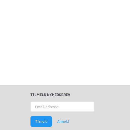
TILMELD NYHEDSBREV
Email-
adresse
Tilmeld
Afmeld