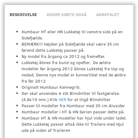
BESKRIVELSE
ANDRE KØBTE OGSÅ
ANBEFALET
Humbaur HT eller HN Lukketøj til venstre side på en
Sidefjælde.
BEMÆRK!!! Højden på Sidefjælde skal være 35 cm
førend dette Lukketøj passer på.
Ny model fra årgang ca 2012 og fremefter.
Lukketøj åbnes fra bund og opefter. De ældre
modeller før årgang 2012 åbnes Lukketøj fra top og
nedad. Denne nye model er konvertibel med de ældre
fra før 2012
Originalt Humbaur Kennegrib.
Der skal anvendes 4 stk Blindnitter til fastgørelse.
(4,8x10 mm.) Klik
HER
for at tilgå Blindnitter
Passer til modeller fra Humbaur med 35 cm Alusider
Humbaur modeller i HT & HN Serien passer dette på.
Humbaur HT & HN modeller har hjul inde under ladet.
Dette Lukketøj passer altså ikke til Trailere med Hjul
ude på siden af Traileren