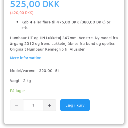
525,00 DKK
(
420,00 DKK
)
Køb
4
eller flere til
475,00 DKK
(
380,00 DKK
)
pr
stk.
Humbaur HT og HN Lukketøj 347mm. Venstre. Ny model fra
årgang 2012 og frem. Lukketøj åbnes fra bund og opefter.
Originalt Humbaur Kennegrib til Alusider
Mere information
Model/varenr.:
320.00151
Vægt:
2 kg
På lager
Læg i kurv