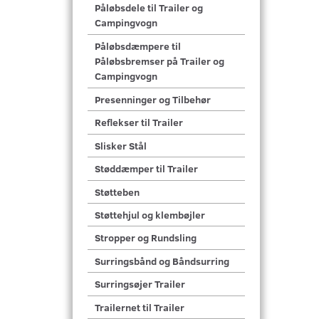
Påløbsdele til Trailer og
Campingvogn
Påløbsdæmpere til
Påløbsbremser på Trailer og
Campingvogn
Presenninger og Tilbehør
Reflekser til Trailer
Slisker Stål
Støddæmper til Trailer
Støtteben
Støttehjul og klembøjler
Stropper og Rundsling
Surringsbånd og Båndsurring
Surringsøjer Trailer
Trailernet til Trailer