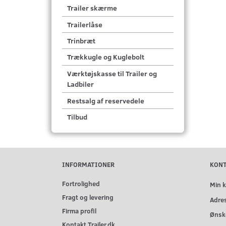
Trailer skærme
Trailerlåse
Trinbræt
Trækkugle og Kuglebolt
Værktøjskasse til Trailer og
Ladbiler
Restsalg af reservedele
Tilbud
INFORMATIONER
KON
Fortrolighed
Min 
Fragt og levering
Adre
Firma profil
Ønske
Kontakt Trailer.dk