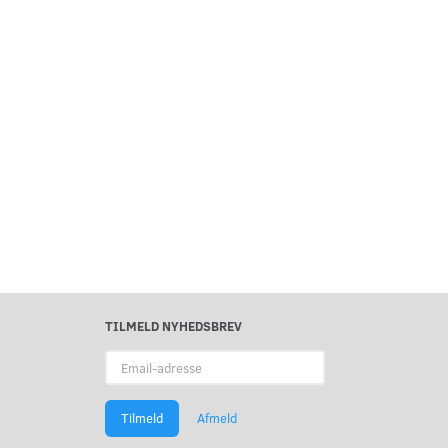
TILMELD NYHEDSBREV
Email-
adresse
Tilmeld
Afmeld