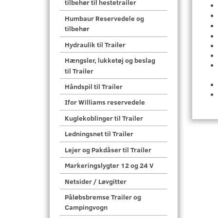
tilbehør til hestetrailer
Humbaur Reservedele og
tilbehør
Hydraulik til Trailer
Hængsler, lukketøj og beslag
til Trailer
Håndspil til Trailer
Ifor Williams reservedele
Kuglekoblinger til Trailer
Ledningsnet til Trailer
Lejer og Pakdåser til Trailer
Markeringslygter 12 og 24 V
Netsider / Løvgitter
Påløbsbremse Trailer og
Campingvogn