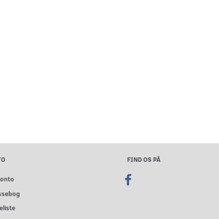
TO
FIND OS PÅ
konto
ssebog
liste