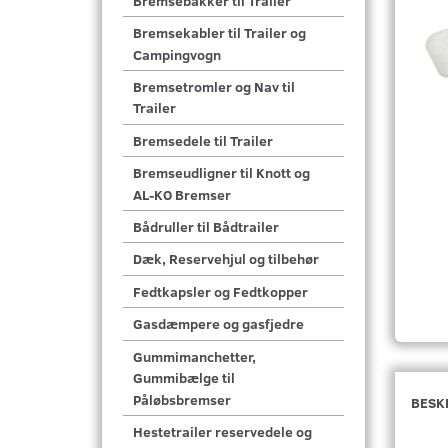
Bremsebakker til Trailer
Bremsekabler til Trailer og
Campingvogn
Bremsetromler og Nav til
Trailer
Bremsedele til Trailer
Bremseudligner til Knott og
AL-KO Bremser
Bådruller til Bådtrailer
Dæk, Reservehjul og tilbehør
Fedtkapsler og Fedtkopper
Gasdæmpere og gasfjedre
Gummimanchetter,
Gummibælge til
Påløbsbremser
BESK
Hestetrailer reservedele og