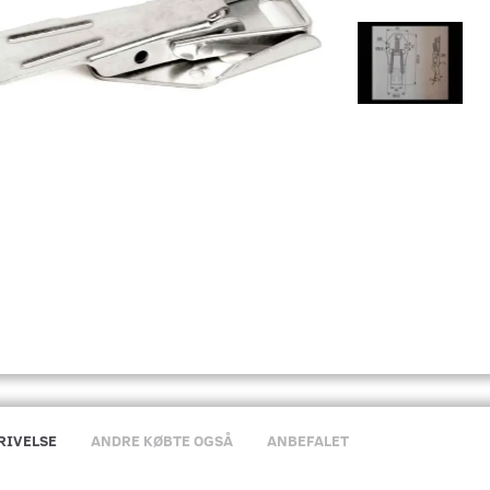
RIVELSE
ANDRE KØBTE OGSÅ
ANBEFALET