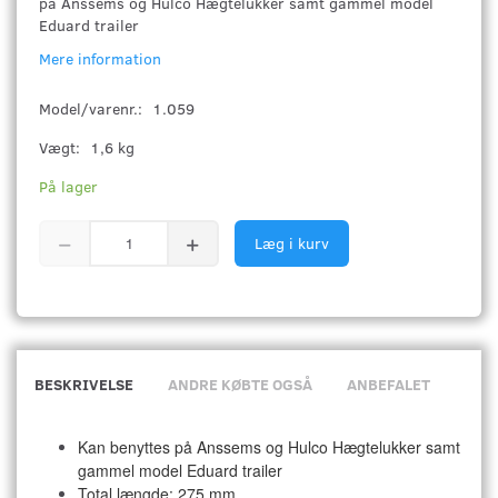
på Anssems og Hulco Hægtelukker samt gammel model
Eduard trailer
Mere information
Model/varenr.:
1.059
Vægt:
1,6 kg
På lager
Læg i kurv
BESKRIVELSE
ANDRE KØBTE OGSÅ
ANBEFALET
Kan benyttes på Anssems og Hulco Hægtelukker samt
gammel model Eduard trailer
Total længde: 275 mm