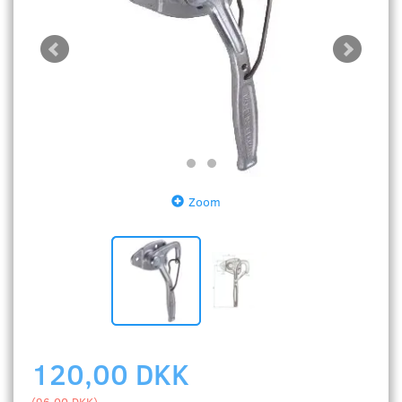
Zoom
120,00 DKK
(
96,00 DKK
)