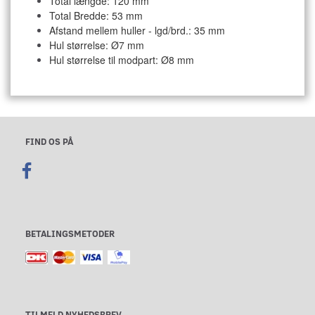
Total længde: 120 mm
Total Bredde: 53 mm
Afstand mellem huller - lgd/brd.: 35 mm
Hul størrelse: Ø7 mm
Hul størrelse til modpart: Ø8 mm
FIND OS PÅ
BETALINGSMETODER
TILMELD NYHEDSBREV