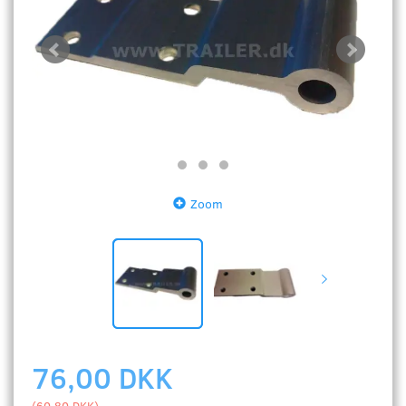
Zoom
76,00 DKK
(
60,80 DKK
)