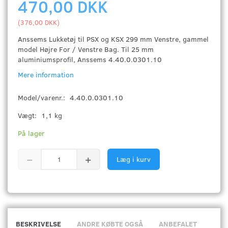
470,00 DKK
(
376,00 DKK
)
Anssems Lukketøj til PSX og KSX 299 mm Venstre, gammel
model Højre For / Venstre Bag. Til 25 mm
aluminiumsprofil, Anssems 4.40.0.0301.10
Mere information
Model/varenr.:
4.40.0.0301.10
Vægt:
1,1 kg
På lager
Læg i kurv
BESKRIVELSE
ANDRE KØBTE OGSÅ
ANBEFALET