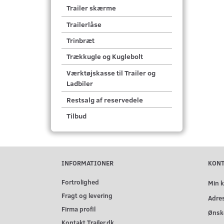
Trailer skærme
Trailerlåse
Trinbræt
Trækkugle og Kuglebolt
Værktøjskasse til Trailer og
Ladbiler
Restsalg af reservedele
Tilbud
INFORMATIONER
KON
Fortrolighed
Min 
Fragt og levering
Adre
Firma profil
Ønske
Kontakt Trailer.dk