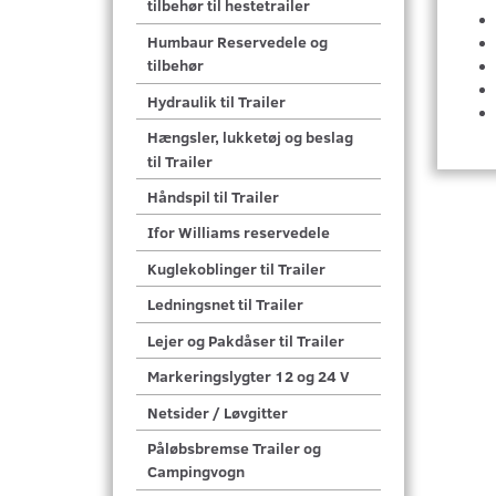
tilbehør til hestetrailer
Humbaur Reservedele og
tilbehør
Hydraulik til Trailer
Hængsler, lukketøj og beslag
til Trailer
Håndspil til Trailer
Ifor Williams reservedele
Kuglekoblinger til Trailer
Ledningsnet til Trailer
Lejer og Pakdåser til Trailer
Markeringslygter 12 og 24 V
Netsider / Løvgitter
Påløbsbremse Trailer og
Campingvogn