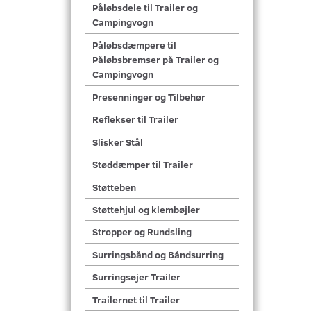
Påløbsdele til Trailer og
Campingvogn
Påløbsdæmpere til
Påløbsbremser på Trailer og
Campingvogn
Presenninger og Tilbehør
Reflekser til Trailer
Slisker Stål
Støddæmper til Trailer
Støtteben
Støttehjul og klembøjler
Stropper og Rundsling
Surringsbånd og Båndsurring
Surringsøjer Trailer
Trailernet til Trailer