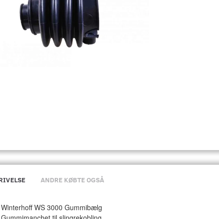
RIVELSE
ANDRE KØBTE OGSÅ
Winterhoff WS 3000 Gummibælg
Gummimanchet til slingrekobling