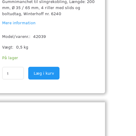
Gummimanchet til slingrekobling, Længde: 200
mm, Ø 35 / 65 mm, 4 riller med slids og
boltudtag, Winterhoff nr. 6240
Mere information
Model/varenr.:
42039
Vægt:
0,5 kg
På lager
Læg i kurv