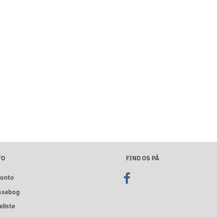
TO
FIND OS PÅ
konto
ssebog
liste