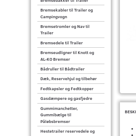
Bremsebakker til Trailer
Bremsekabler til Trailer og
Campingvogn
Bremsetromler og Nav til
Trailer
Bremsedele til Trailer
Bremseudligner til Knott og
AL-KO Bremser
Bådruller til Bådtrailer
Dæk, Reservehjul og tilbehør
Fedtkapsler og Fedtkopper
Gasdæmpere og gasfjedre
Gummimanchetter,
BESK
Gummibælge til
Påløbsbremser
Hestetrailer reservedele og