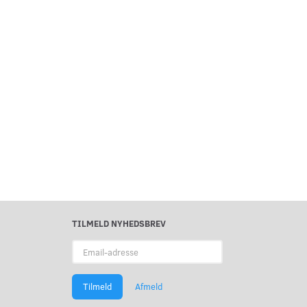
TILMELD NYHEDSBREV
Email-
adresse
Tilmeld
Afmeld