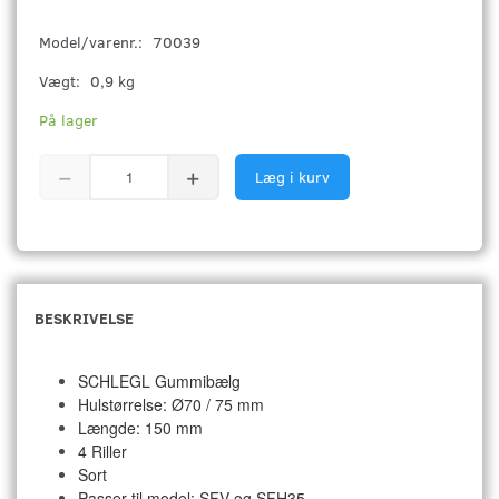
Model/varenr.:
70039
Vægt:
0,9 kg
På lager
Læg i kurv
BESKRIVELSE
SCHLEGL Gummibælg
Hulstørrelse: Ø70 / 75 mm
Længde: 150 mm
4 Riller
Sort
Passer til model: SFV og SFH35