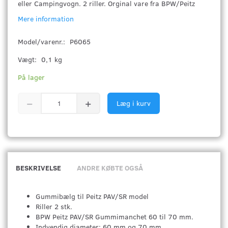
eller Campingvogn. 2 riller. Orginal vare fra BPW/Peitz
Mere information
Model/varenr.:
P6065
Vægt:
0,1 kg
På lager
Læg i kurv
BESKRIVELSE
ANDRE KØBTE OGSÅ
Gummibælg til Peitz PAV/SR model
Riller 2 stk.
BPW Peitz PAV/SR Gummimanchet 60 til 70 mm.
Indvendig diameter: 60 mm og 70 mm.