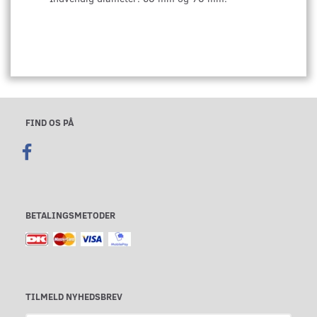
FIND OS PÅ
BETALINGSMETODER
TILMELD NYHEDSBREV