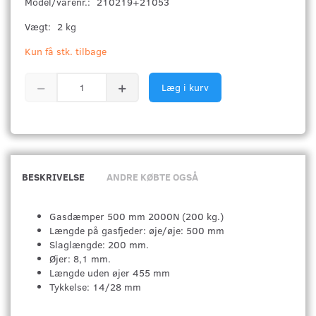
Model/varenr.:
210219+21053
Vægt:
2 kg
Kun få stk. tilbage
Læg i kurv
BESKRIVELSE
ANDRE KØBTE OGSÅ
Gasdæmper 500 mm 2000N (200 kg.)
Længde på gasfjeder: øje/øje: 500 mm
Slaglængde: 200 mm.
Øjer: 8,1 mm.
Længde uden øjer 455 mm
Tykkelse: 14/28 mm