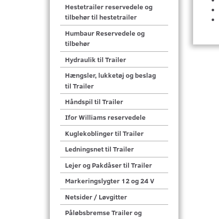
Hestetrailer reservedele og
tilbehør til hestetrailer
Humbaur Reservedele og
tilbehør
Hydraulik til Trailer
Hængsler, lukketøj og beslag
til Trailer
Håndspil til Trailer
Ifor Williams reservedele
Kuglekoblinger til Trailer
Ledningsnet til Trailer
Lejer og Pakdåser til Trailer
Markeringslygter 12 og 24 V
Netsider / Løvgitter
Påløbsbremse Trailer og