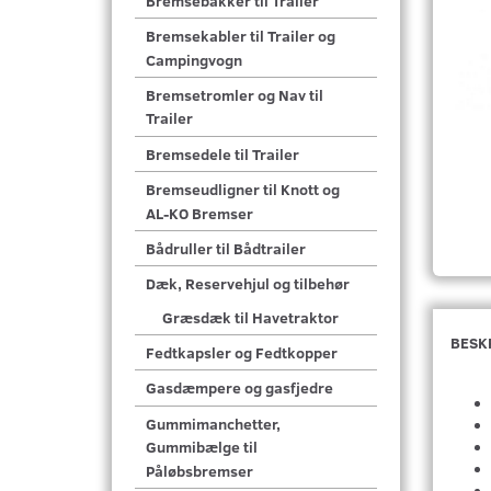
Bremsebakker til Trailer
Bremsekabler til Trailer og
Campingvogn
Bremsetromler og Nav til
Trailer
Bremsedele til Trailer
Bremseudligner til Knott og
AL-KO Bremser
Bådruller til Bådtrailer
Dæk, Reservehjul og tilbehør
Græsdæk til Havetraktor
BESK
Fedtkapsler og Fedtkopper
Gasdæmpere og gasfjedre
Gummimanchetter,
Gummibælge til
Påløbsbremser