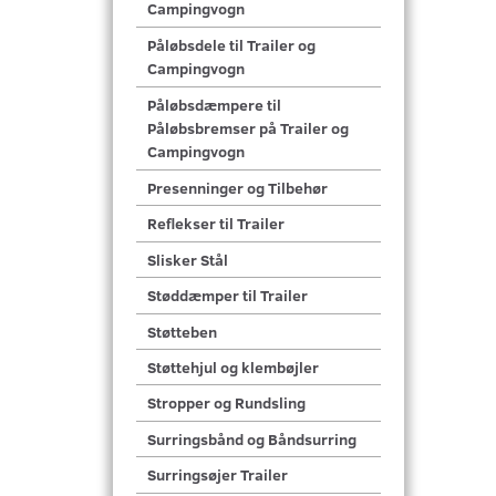
Campingvogn
Påløbsdele til Trailer og
Campingvogn
Påløbsdæmpere til
Påløbsbremser på Trailer og
Campingvogn
Presenninger og Tilbehør
Reflekser til Trailer
Slisker Stål
Støddæmper til Trailer
Støtteben
Støttehjul og klembøjler
Stropper og Rundsling
Surringsbånd og Båndsurring
Surringsøjer Trailer