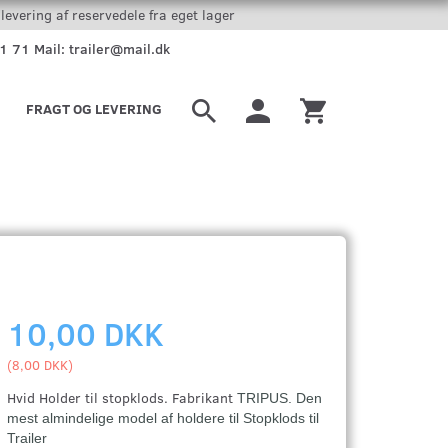
levering af reservedele fra eget lager
51 71 Mail: trailer@mail.dk
FRAGT OG LEVERING
10,00 DKK
(
8,00 DKK
)
Hvid Holder til stopklods. Fabrikant
TRIPUS. Den
mest almindelige model af holdere til Stopklods til
Trailer