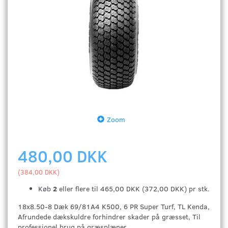
Zoom
480,00 DKK
(
384,00 DKK
)
Køb
2
eller flere til
465,00 DKK
(
372,00 DKK
)
pr stk.
18x8.50-8 Dæk 69/81A4 K500, 6 PR Super Turf, TL Kenda,
Afrundede dækskuldre forhindrer skader på græsset, Til
professionel brug på græsplæner