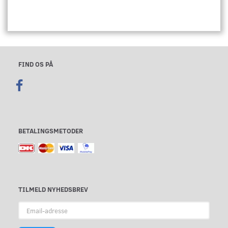
FIND OS PÅ
BETALINGSMETODER
TILMELD NYHEDSBREV
Email-
adresse