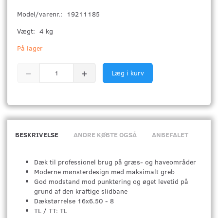
Model/varenr.:
19211185
Vægt:
4 kg
På lager
Læg i kurv
BESKRIVELSE
ANDRE KØBTE OGSÅ
ANBEFALET
Dæk til professionel brug på græs- og haveområder
Moderne mønsterdesign med maksimalt greb
God modstand mod punktering og øget levetid på
grund af den kraftige slidbane
Dækstørrelse 16x6.50 - 8
TL / TT: TL