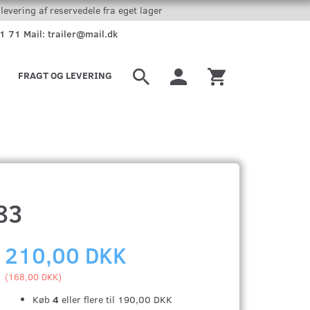
levering af reservedele fra eget lager
51 71 Mail: trailer@mail.dk
FRAGT OG LEVERING
83
210,00 DKK
(
168,00 DKK
)
Køb
4
eller flere til
190,00 DKK