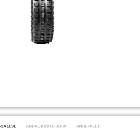
RIVELSE
ANDRE KØBTE OGSÅ
ANBEFALET