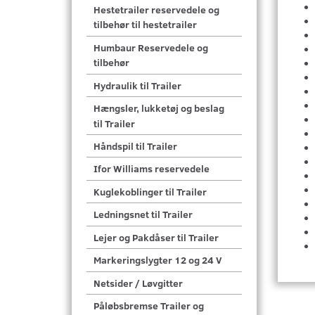
Hestetrailer reservedele og
tilbehør til hestetrailer
Humbaur Reservedele og
tilbehør
Hydraulik til Trailer
Hængsler, lukketøj og beslag
til Trailer
Håndspil til Trailer
Ifor Williams reservedele
Kuglekoblinger til Trailer
Ledningsnet til Trailer
Lejer og Pakdåser til Trailer
Markeringslygter 12 og 24 V
Netsider / Løvgitter
Påløbsbremse Trailer og