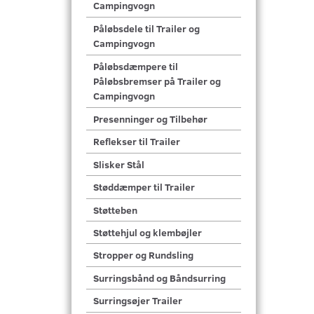
Campingvogn
Påløbsdele til Trailer og
Campingvogn
Påløbsdæmpere til
Påløbsbremser på Trailer og
Campingvogn
Presenninger og Tilbehør
Reflekser til Trailer
Slisker Stål
Støddæmper til Trailer
Støtteben
Støttehjul og klembøjler
Stropper og Rundsling
Surringsbånd og Båndsurring
Surringsøjer Trailer