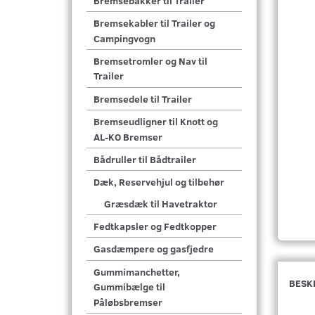
Bremsebakker til Trailer
Bremsekabler til Trailer og
Campingvogn
Bremsetromler og Nav til
Trailer
Bremsedele til Trailer
Bremseudligner til Knott og
AL-KO Bremser
Bådruller til Bådtrailer
Dæk, Reservehjul og tilbehør
Græsdæk til Havetraktor
Fedtkapsler og Fedtkopper
Gasdæmpere og gasfjedre
Gummimanchetter,
BESK
Gummibælge til
Påløbsbremser