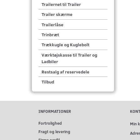
Trailernet til Trailer
Trailer skærme
Trailerlåse
Trinbræt
Trækkugle og Kuglebolt
Værktøjskasse til Trailer og
Ladbiler
Restsalg af reservedele
Tilbud
INFORMATIONER
KON
Fortrolighed
Min 
Fragt og levering
Adre
Firma profil