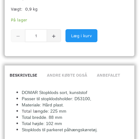
Vægt:
0,9 kg
På lager
Læg i kurv
BESKRIVELSE
ANDRE KØBTE OGSÅ
ANBEFALET
DOMAR Stopklods sort, kunststof
Passer til stopklodsholder: D53100,
Materiale: Hård plast.
Total læn
gde: 225 mm
Total bredde. 88 mm
Total højde: 102 mm
Stopklods til parkeret påhængskøretøj.