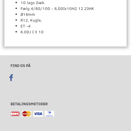
10 lags Dæk.
Fælg 4/60/100 - 6,00Ix10H2 12 23HK
Ø16mm
R12, Kugle,
ET -4
6.00J I X 10
FIND OS PÅ
BETALINGSMETODER