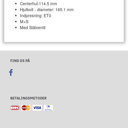
Centerhul:114.5 mm
Hjulbolt - diameter: 165.1 mm
Indpresning: ET0
M+S
Med Stålventil
FIND OS PÅ
BETALINGSMETODER