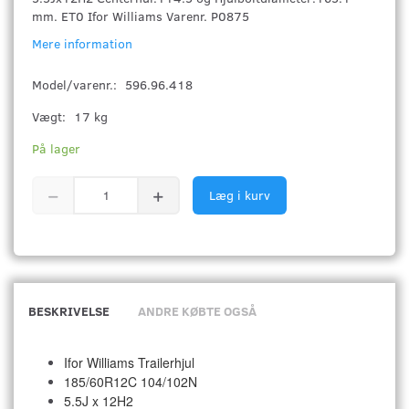
mm. ET0 Ifor Williams Varenr. P0875
Mere information
Model/varenr.:
596.96.418
Vægt:
17 kg
På lager
Læg i kurv
BESKRIVELSE
ANDRE KØBTE OGSÅ
Ifor Williams Trailerhjul
185/60R12C 104/102N
5.5J x 12H2