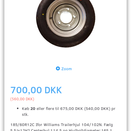
Zoom
700,00 DKK
(
560,00 DKK
)
Køb
20
eller flere til
675,00 DKK
(
540,00 DKK
)
pr
stk.
185/60R12C Ifor Williams Trailerhjul 104/102N. Fælg
5.5Jx12H2 Centerhul:114.5 og Hjulboltdiameter:165.1