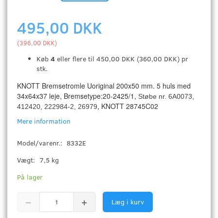
495,00 DKK
(
396,00 DKK
)
Køb
4
eller flere til
450,00 DKK
(
360,00 DKK
)
pr
stk.
KNOTT Bremsetromle Uoriginal 200x50 mm. 5 huls med
34x64x37 leje, Bremsetype:20-2425/1,
Støbe nr. 6A0073,
, KNOTT 28745C02
412420, 222984-2, 26979
Mere information
Model/varenr.:
8332E
Vægt:
7,5 kg
På lager
Læg i kurv