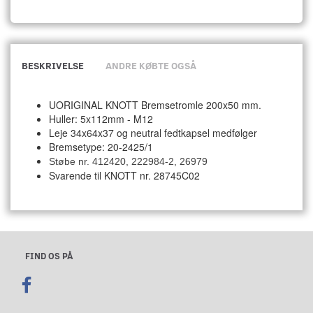
BESKRIVELSE
ANDRE KØBTE OGSÅ
UORIGINAL KNOTT Bremsetromle 200x50 mm.
Huller:
5x112mm - M12
Leje 34x64x37 og neutral fedtkapsel medfølger
Bremsetype: 20-2425/1
Støbe nr. 412420, 222984-2, 26979
Svarende til
KNOTT nr. 28745C02
FIND OS PÅ