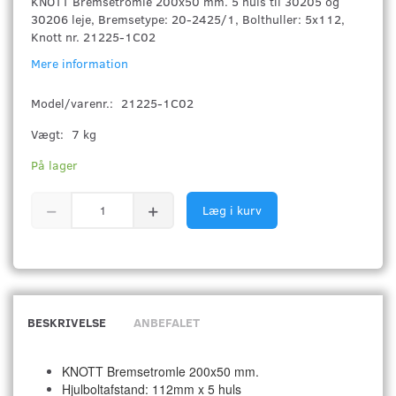
KNOTT Bremsetromle 200x50 mm. 5 huls til 30205 og
30206 leje, Bremsetype: 20-2425/1, Bolthuller: 5x112,
Knott nr. 21225-1C02
Mere information
Model/varenr.:
21225-1C02
Vægt:
7 kg
På lager
Læg i kurv
BESKRIVELSE
ANBEFALET
KNOTT Bremsetromle 200x50 mm.
Hjulboltafstand: 112mm x 5 huls