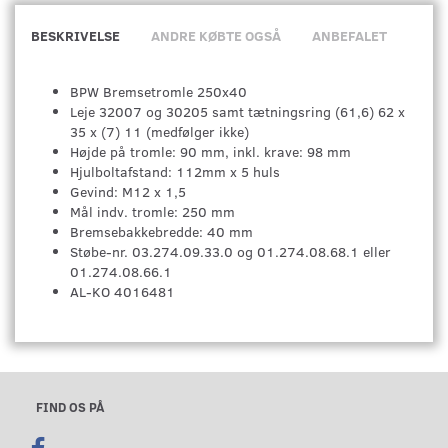
BESKRIVELSE
ANDRE KØBTE OGSÅ
ANBEFALET
BPW Bremsetromle 250x40
Leje 32007 og 30205 samt tætningsring (61,6) 62 x
35 x (7) 11 (medfølger ikke)
Højde på tromle: 90 mm, inkl. krave: 98 mm
Hjulboltafstand: 112mm x 5 huls
Gevind: M12 x 1,5
Mål indv. tromle: 250 mm
Bremsebakkebredde: 40 mm
Støbe-nr. 03.274.09.33.0 og 01.274.08.68.1 eller
01.274.08.66.1
AL-KO 4016481
FIND OS PÅ