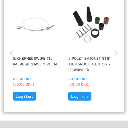
SIKKERHEDSWIRE TIL
5 POLET BAJONET STIK
A
PÅLØBSBREMSE 160 CM
TIL ASPÖCK TIL 1 OG 2
T
LEDNINGER
X 
62,50 DKK
60,00 DKK
1
(
50,00 DKK
)
(
48,00 DKK
)
(
1
Læg i kurv
Læg i kurv