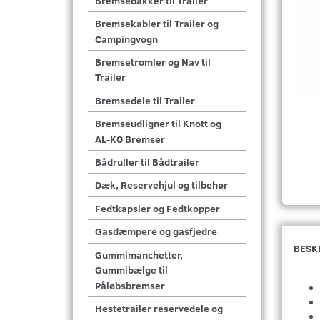
Bremsebakker til Trailer
Bremsekabler til Trailer og
Campingvogn
Bremsetromler og Nav til
Trailer
Bremsedele til Trailer
Bremseudligner til Knott og
AL-KO Bremser
Bådruller til Bådtrailer
Dæk, Reservehjul og tilbehør
Fedtkapsler og Fedtkopper
Gasdæmpere og gasfjedre
BESK
Gummimanchetter,
Gummibælge til
Påløbsbremser
Hestetrailer reservedele og