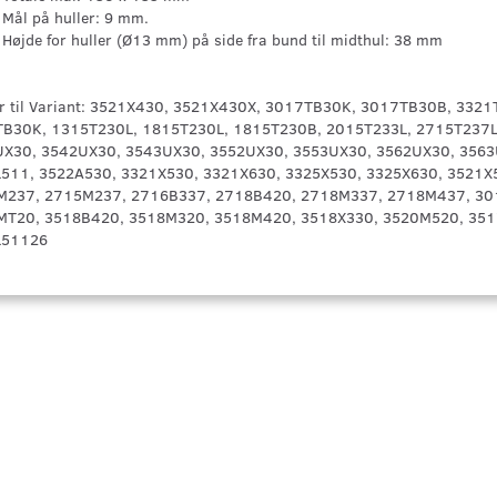
Mål på huller: 9 mm.
Højde for huller (Ø13 mm) på side fra bund til midthul: 38 mm
r til Variant: 3521X430, 3521X430X, 3017TB30K, 3017TB30B, 33
B30K, 1315T230L, 1815T230L, 1815T230B, 2015T233L, 2715T237L
X30, 3542UX30, 3543UX30, 3552UX30, 3553UX30, 3562UX30, 3563
511, 3522A530, 3321X530, 3321X630, 3325X530, 3325X630, 3521X
M237, 2715M237, 2716B337, 2718B420, 2718M337, 2718M437, 30
MT20, 3518B420, 3518M320, 3518M420, 3518X330, 3520M520, 35
L51126