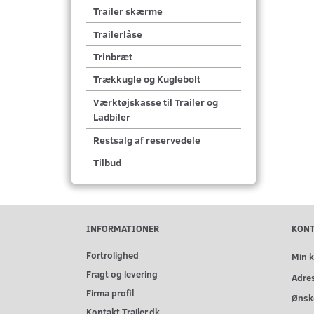
Trailer skærme
Trailerlåse
Trinbræt
Trækkugle og Kuglebolt
Værktøjskasse til Trailer og
Ladbiler
Restsalg af reservedele
Tilbud
INFORMATIONER
KON
Fortrolighed
Min 
Fragt og levering
Adre
Firma profil
Ønske
Kontakt Trailer.dk