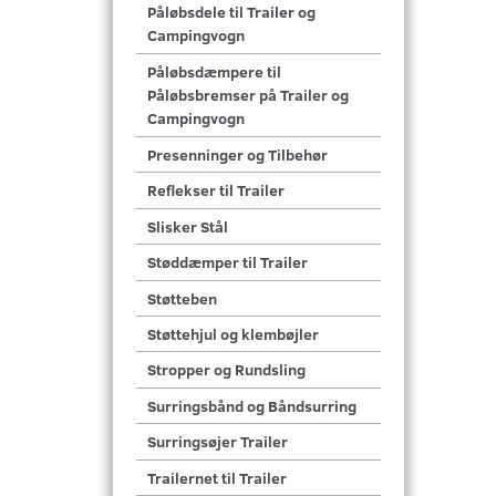
Påløbsdele til Trailer og
Campingvogn
Påløbsdæmpere til
Påløbsbremser på Trailer og
Campingvogn
Presenninger og Tilbehør
Reflekser til Trailer
Slisker Stål
Støddæmper til Trailer
Støtteben
Støttehjul og klembøjler
Stropper og Rundsling
Surringsbånd og Båndsurring
Surringsøjer Trailer
Trailernet til Trailer