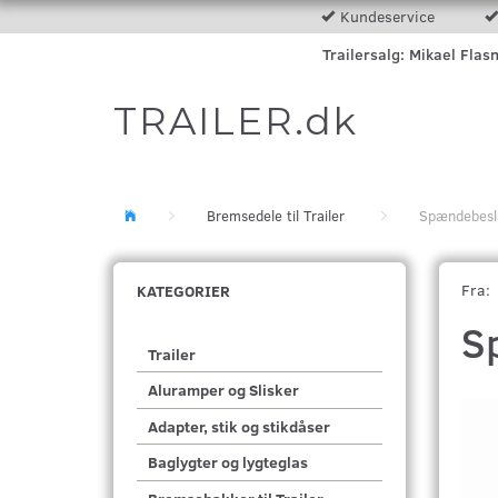
Kundeservice
Trailersalg: Mikael Flas
TRAILER.dk
Bremsedele til Trailer
Spændebesla
Fra:
KATEGORIER
S
Trailer
Aluramper og Slisker
Adapter, stik og stikdåser
Baglygter og lygteglas