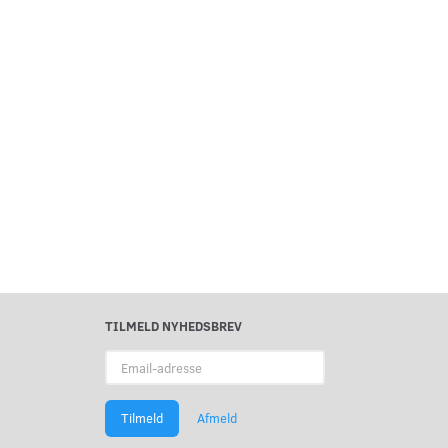
TILMELD NYHEDSBREV
Email-
adresse
Tilmeld
Afmeld