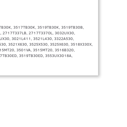
21TB30K, 3517TB30K, 3519TB30K, 3519TB30B,
, 2717T337LB, 2717T337OL, 3032UX30,
UX30, 3021L411, 3521L430, 3322A530,
530, 3521X630, 3525X530, 3525X630, 3518X330X,
15MT20, 3501VA, 3515MT20, 3516B320,
17TB30ED, 3519TB30ED, 3553UX3018A,