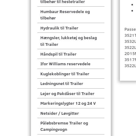
tilbehør til hestetrailer
Humbaur Reservedele og
tilbehør
Hydraulik til Trailer
Passe
3521T
Hængsler, lukketøj og beslag
3532U
til Trailer
3522L
2015
Håndspil til Trailer
3517
Ifor Williams reservedele
3522
Kuglekoblinger til Trailer
Ledningsnet til Trailer
Lejer og Pakdåser til Trailer
Markeringslygter 12 og 24 V
Netsider / Løvgitter
Påløbsbremse Trailer og
Campingvogn