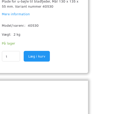
Plade for u-bøjle til bladfjeder, Mål 130 x 135 x
55 mm. Variant nummer 40530
Mere information
Model/varenr.:
40530
Vægt:
2 kg
På lager
Læg i kurv