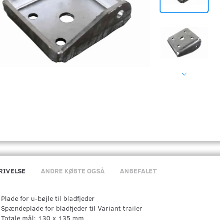
RIVELSE
ANDRE KØBTE OGSÅ
ANBEFALET
Plade for u-bøjle til bladfjeder
Spændeplade for bladfjeder til Variant trailer
Totale mål: 130 x 135 mm