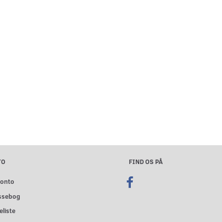
TO
FIND OS PÅ
konto
ssebog
liste