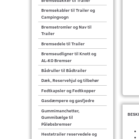
Bremsebakker til Trailer
Bremsekabler til Trailer og
Campingvogn
Bremsetromler og Nav til
Trailer
Bremsedele til Trailer
Bremseudligner til Knott og
AL-KO Bremser
Bådruller til Bådtrailer
Dæk, Reservehjul og tilbehør
Fedtkapsler og Fedtkopper
Gasdæmpere og gasfjedre
Gummimanchetter,
BESK
Gummibælge til
Påløbsbremser
Hestetrailer reservedele og