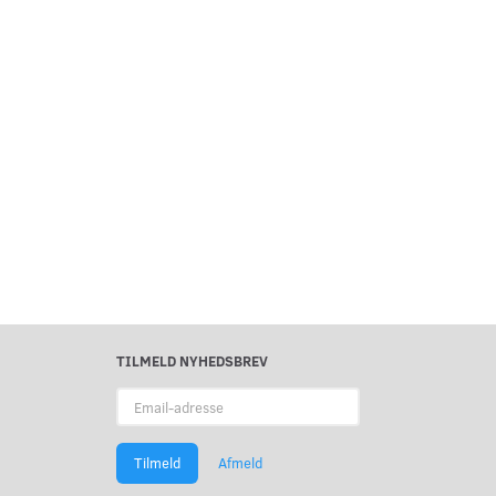
TILMELD NYHEDSBREV
Email-
adresse
Tilmeld
Afmeld