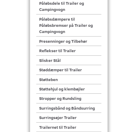
Påløbsdele til Trailer og
Campingvogn
Påløbsdæmpere til
Påløbsbremser på Trailer og
Campingvogn
Presenninger og Tilbehør
Reflekser til Trailer
Slisker Stål
Støddæmper til Trailer
Støtteben
Støttehjul og klembøjler
Stropper og Rundsling
Surringsbånd og Båndsurring
Surringsøjer Trailer
Trailernet til Trailer