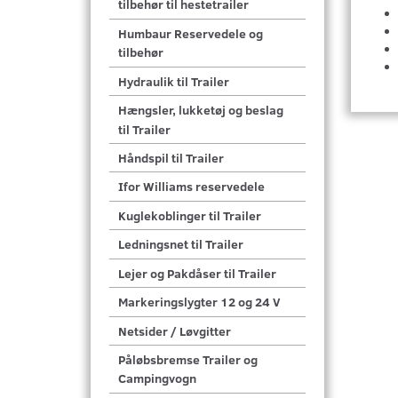
tilbehør til hestetrailer
Humbaur Reservedele og
tilbehør
Hydraulik til Trailer
Hængsler, lukketøj og beslag
til Trailer
Håndspil til Trailer
Ifor Williams reservedele
Kuglekoblinger til Trailer
Ledningsnet til Trailer
Lejer og Pakdåser til Trailer
Markeringslygter 12 og 24 V
Netsider / Løvgitter
Påløbsbremse Trailer og
Campingvogn