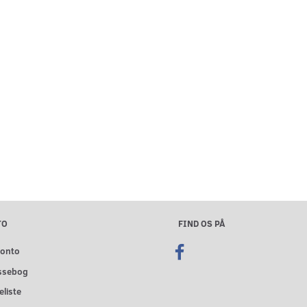
TO
FIND OS PÅ
konto
ssebog
liste