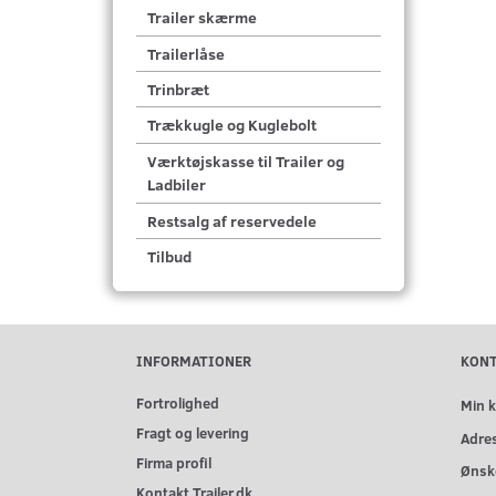
Trailer skærme
Trailerlåse
Trinbræt
Trækkugle og Kuglebolt
Værktøjskasse til Trailer og
Ladbiler
Restsalg af reservedele
Tilbud
INFORMATIONER
KON
Fortrolighed
Min 
Fragt og levering
Adre
Firma profil
Ønske
Kontakt Trailer.dk