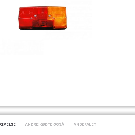
RIVELSE
ANDRE KØBTE OGSÅ
ANBEFALET