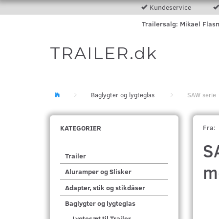
Kundeservice
Trailersalg: Mikael Flas
TRAILER.dk
Baglygter og lygteglas
SAW serie 
Fra:
KATEGORIER
S
Trailer
m
Aluramper og Slisker
Adapter, stik og stikdåser
Baglygter og lygteglas
Lygtesæt til Trailer