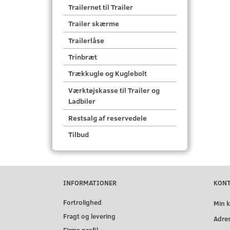
Trailernet til Trailer
Trailer skærme
Trailerlåse
Trinbræt
Trækkugle og Kuglebolt
Værktøjskasse til Trailer og
Ladbiler
Restsalg af reservedele
Tilbud
INFORMATIONER
KON
Fortrolighed
Min 
Fragt og levering
Adre
Firma profil