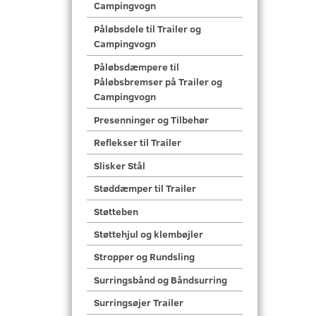
Campingvogn
Påløbsdele til Trailer og
Campingvogn
Påløbsdæmpere til
Påløbsbremser på Trailer og
Campingvogn
Presenninger og Tilbehør
Reflekser til Trailer
Slisker Stål
Støddæmper til Trailer
Støtteben
Støttehjul og klembøjler
Stropper og Rundsling
Surringsbånd og Båndsurring
Surringsøjer Trailer