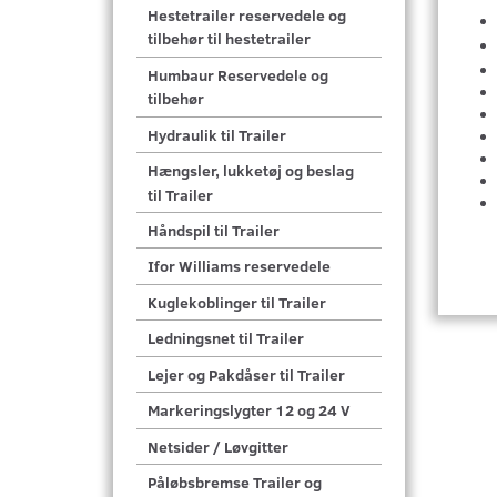
Hestetrailer reservedele og
tilbehør til hestetrailer
Humbaur Reservedele og
tilbehør
Hydraulik til Trailer
Hængsler, lukketøj og beslag
til Trailer
Håndspil til Trailer
Ifor Williams reservedele
Kuglekoblinger til Trailer
Ledningsnet til Trailer
Lejer og Pakdåser til Trailer
Markeringslygter 12 og 24 V
Netsider / Løvgitter
Påløbsbremse Trailer og