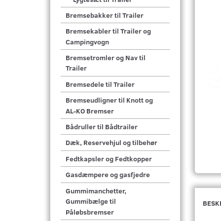
Bremsebakker til Trailer
Bremsekabler til Trailer og
Campingvogn
Bremsetromler og Nav til
Trailer
Bremsedele til Trailer
Bremseudligner til Knott og
AL-KO Bremser
Bådruller til Bådtrailer
Dæk, Reservehjul og tilbehør
Fedtkapsler og Fedtkopper
Gasdæmpere og gasfjedre
Gummimanchetter,
Gummibælge til
BESK
Påløbsbremser