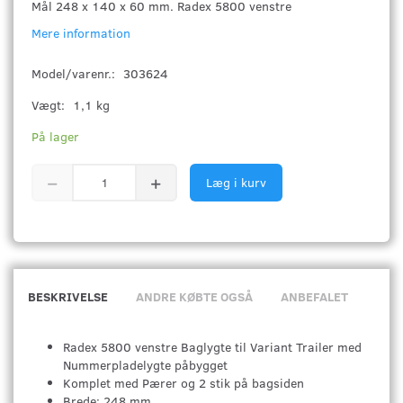
Mål 248 x 140 x 60 mm. Radex 5800 venstre
Mere information
Model/varenr.:
303624
Vægt:
1,1 kg
På lager
Læg i kurv
BESKRIVELSE
ANDRE KØBTE OGSÅ
ANBEFALET
Radex 5800 venstre Baglygte til Variant Trailer med
Nummerpladelygte påbygget
Komplet med Pærer og 2 stik på bagsiden
Brede: 248 mm.