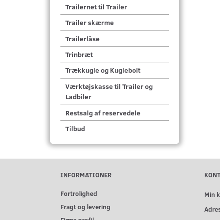
Trailernet til Trailer
Trailer skærme
Trailerlåse
Trinbræt
Trækkugle og Kuglebolt
Værktøjskasse til Trailer og
Ladbiler
Restsalg af reservedele
Tilbud
INFORMATIONER
KON
Fortrolighed
Min 
Fragt og levering
Adre
Firma profil