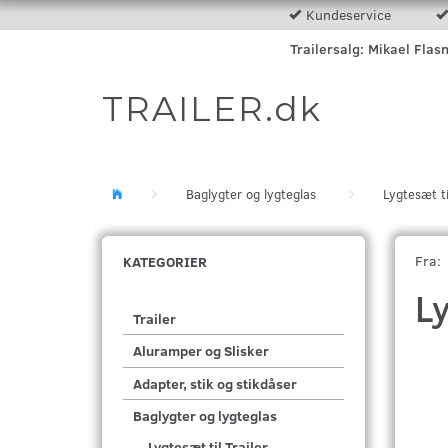
Kundeservice
Trailersalg: Mikael Flas
TRAILER.dk
Baglygter og lygteglas
Lygtesæt ti
Fra:
KATEGORIER
L
Trailer
Aluramper og Slisker
Adapter, stik og stikdåser
Baglygter og lygteglas
Lygtesæt til Trailer