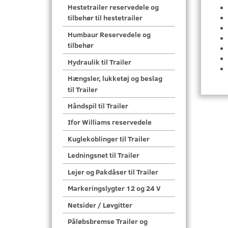
Hestetrailer reservedele og
tilbehør til hestetrailer
Humbaur Reservedele og
tilbehør
Hydraulik til Trailer
Hængsler, lukketøj og beslag
til Trailer
Håndspil til Trailer
Ifor Williams reservedele
Kuglekoblinger til Trailer
Ledningsnet til Trailer
Lejer og Pakdåser til Trailer
Markeringslygter 12 og 24 V
Netsider / Løvgitter
Påløbsbremse Trailer og