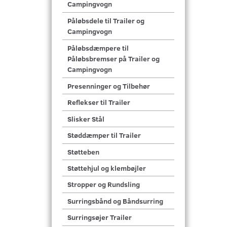
Campingvogn
Påløbsdele til Trailer og
Campingvogn
Påløbsdæmpere til
Påløbsbremser på Trailer og
Campingvogn
Presenninger og Tilbehør
Reflekser til Trailer
Slisker Stål
Støddæmper til Trailer
Støtteben
Støttehjul og klembøjler
Stropper og Rundsling
Surringsbånd og Båndsurring
Surringsøjer Trailer