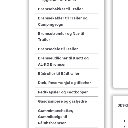
Bremsebakker til Trailer
Bremsekabler til Trailer og
Campingvogn
Bremsetromler og Nav til
Trailer
Bremsedele til Trailer
Bremseudligner til Knott og
AL-KO Bremser
Bådruller til Bådtrailer
Dæk, Reservehjul og tilbehør
Fedtkapsler og Fedtkopper
Gasdæmpere og gasfjedre
BESK
Gummimanchetter,
Gummibælge til
Påløbsbremser