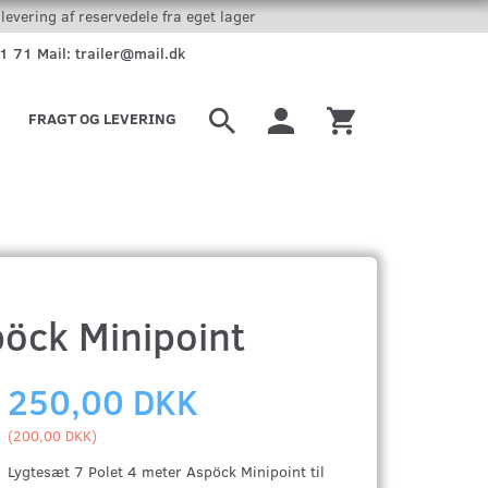
levering af reservedele fra eget lager
51 71 Mail: trailer@mail.dk
FRAGT OG LEVERING
pöck Minipoint
250,00 DKK
(
200,00 DKK
)
Lygtesæt 7 Polet 4 meter Aspöck Minipoint til