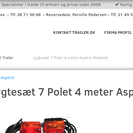
Specialister i trailer til erhverv og privat siden 2008
Hurtig 
nes - Tlf. 26 71 50 66 - Reservedele: Pernille Pedersen - Tlf. 21 45 
KONTAKT TRAILER.DK
FIRMA PROFIL
l Trailer
Lygtesæt 7 Polet 4 meter Aspöck Minipoint
Aspöck
ygtesæt 7 Polet 4 meter As