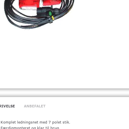
RIVELSE
ANBEFALET
Komplet ledningsnet med 7 polet stik.
Færdigmonteret og klar til brug.