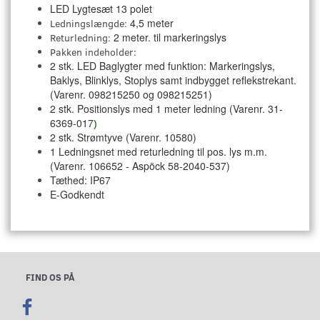
LED Lygtesæt 13 polet
4,5 meter
Ledningslængde:
2 meter. til markeringslys
Returledning:
Pakken indeholder:
2 stk. LED Baglygter med funktion: Markeringslys,
Baklys, Blinklys, Stoplys samt indbygget reflekstrekant.
(Varenr. 098215250 og 098215251)
2 stk. Positionslys med 1 meter ledning (Varenr. 31-
6369-017
)
2 stk. Strømtyve (Varenr. 10580)
1 Ledningsnet med returledning til pos. lys m.m.
(Varenr. 106652 - Aspöck 58-2040-537)
Tæthed: IP67
E-Godkendt
FIND OS PÅ