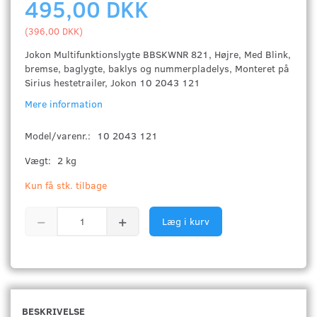
495,00 DKK
(
396,00 DKK
)
Jokon Multifunktionslygte BBSKWNR 821, Højre, Med Blink,
bremse, baglygte, baklys og nummerpladelys, Monteret på
Sirius hestetrailer, Jokon 10 2043 121
Mere information
Model/varenr.:
10 2043 121
Vægt:
2 kg
Kun få stk. tilbage
Læg i kurv
BESKRIVELSE