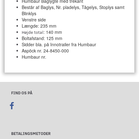
Humbaur Baglygte med trekant
Består af Baglys, Nr. pladelys, Tågelys, Stoplys samt
Blinklys
Venstre side
Længde: 235 mm
: 140 mm
Højde total
Boltafstand: 125 mm
Sidder bla. på Innotrailer fra Humbaur
Aspöck nr. 24-8450-000
Humbaur nr.
FIND OS PÅ
BETALINGSMETODER