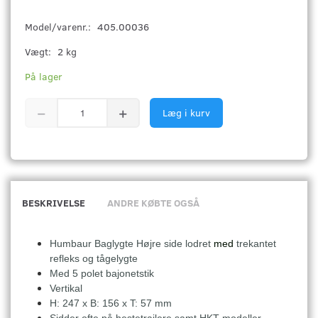
Model/varenr.:
405.00036
Vægt:
2 kg
På lager
Læg i kurv
BESKRIVELSE
ANDRE KØBTE OGSÅ
Humbaur Baglygte Højre side lodret
med
trekantet
refleks og tågelygte
Med 5 polet bajonetstik
Vertikal
H: 247 x B: 156 x T: 57 mm
Sidder ofte på hestetrailere samt HKT modeller