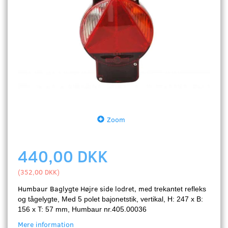
Zoom
440,00 DKK
(
352,00 DKK
)
Humbaur Baglygte Højre side lodret,
med
t
rekantet refleks
og tågelygte, Med 5 polet bajonetstik
, vertikal,
H: 247 x B:
156 x T: 57 mm, Humbaur nr.405.00036
Mere information