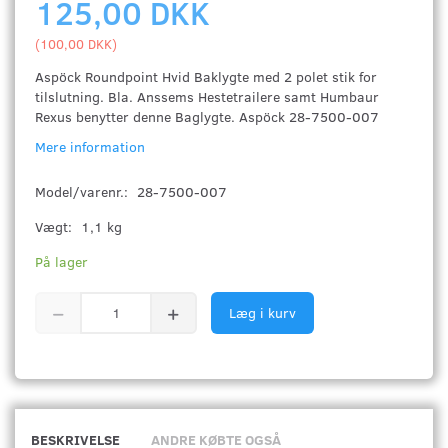
125,00 DKK
(
100,00 DKK
)
Aspöck Roundpoint Hvid Baklygte med 2 polet stik for
tilslutning. Bla. Anssems Hestetrailere samt Humbaur
Rexus benytter denne Baglygte. Aspöck 28-7500-007
Mere information
Model/varenr.:
28-7500-007
Vægt:
1,1 kg
På lager
Læg i kurv
BESKRIVELSE
ANDRE KØBTE OGSÅ