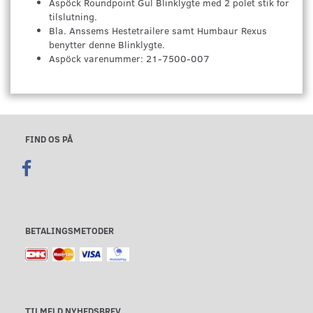
Aspöck Roundpoint Gul Blinklygte med 2 polet stik for
tilslutning.
Bla. Anssems Hestetrailere samt Humbaur Rexus
benytter denne Blinklygte.
Aspöck varenummer: 21-7500-007
FIND OS PÅ
BETALINGSMETODER
TILMELD NYHEDSBREV