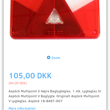
Zoom
105,00 DKK
(
84,00 DKK
)
Aspöck Multipoint V Højre Baglygteglas. 1 stk. Lygteglas til
Aspöck Multipoint V Baglygte. Originalt Aspöck Multipoint
V Lygteglas. Aspöck 18-8487-007
Mere information