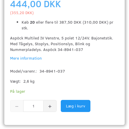
444,00 DKK
(
355,20 DKK
)
Køb
20
eller flere til
387,50 DKK
(
310,00 DKK
)
pr
stk.
Aspöck Multiled IV Venstre, 5 polet 12/24V. Bajonetstik.
Med Tågelys, Stoplys, Positionslys, Blink og
Nummerpladelys. Aspöck 34-8941-037
Mere information
Model/varenr.:
34-8941-037
Vægt:
2,6 kg
På lager
Læg i kurv