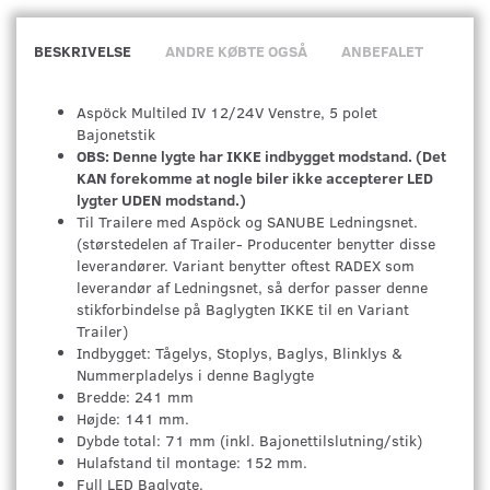
BESKRIVELSE
ANDRE KØBTE OGSÅ
ANBEFALET
Aspöck Multiled IV 12/24V Venstre, 5 polet
Bajonetstik
OBS: Denne lygte har IKKE indbygget modstand. (Det
KAN forekomme at nogle biler ikke accepterer LED
lygter UDEN modstand.)
Til Trailere med Aspöck og SANUBE Ledningsnet.
(størstedelen af Trailer- Producenter benytter disse
leverandører. Variant benytter oftest RADEX som
leverandør af Ledningsnet, så derfor passer denne
stikforbindelse på Baglygten IKKE til en Variant
Trailer)
Indbygget: Tågelys, Stoplys, Baglys, Blinklys &
Nummerpladelys i denne Baglygte
Bredde: 241 mm
Højde: 141 mm.
Dybde total: 71 mm (inkl. Bajonettilslutning/stik)
Hulafstand til montage: 152 mm.
Full LED Baglygte.