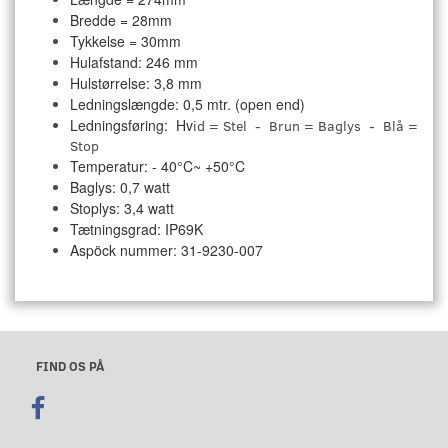
Bredde = 28mm
Tykkelse = 30mm
Hulafstand: 246 mm
Hulstørrelse: 3,8 mm
Ledningslængde: 0,5 mtr. (open end)
Ledningsføring: Hv
id = Stel - Brun = Baglys - Blå =
Stop
Temperatur:
- 40°C~ +50°C
Baglys: 0,7 watt
Stoplys: 3,4 watt
Tætningsgrad: I
P69K
Aspöck nummer: 31-9230-007
FIND OS PÅ