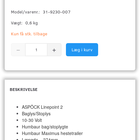
Model/varenr.:
31-9230-007
Vægt:
0,6 kg
Kun få stk. tilbage
Læg i kurv
BESKRIVELSE
ASPÖCK Linepoint 2
Baglys/Stoplys
10-30 Volt
Humbaur bag/stoplygte
Humbaur Maximus hestetrailer
Længde = 274mm